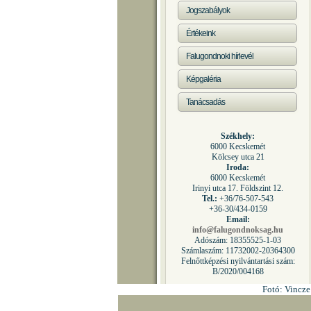
Jogszabályok
Értékeink
Falugondnoki hírlevél
Képgaléria
Tanácsadás
Székhely:
6000 Kecskemét
Kölcsey utca 21
Iroda:
6000 Kecskemét
Irinyi utca 17. Földszint 12.
Tel.:
+36/76-507-543
+36-30/434-0159
Email:
info@falugondnoksag.hu
Adószám: 18355525-1-03
Számlaszám: 11732002-20364300
Felnőttképzési nyilvántartási szám:
B/2020/004168
Fotó: Vincze