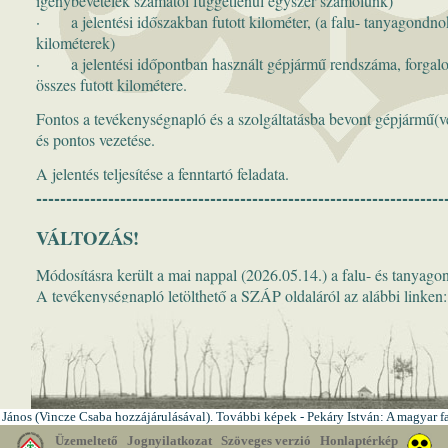
 János (Vincze Csaba hozzájárulásával). További képek - Pekáry István: A magyar fal
Üzemeltető
Jognyilatkozat
Szöveges verzió
Honlaptérkép