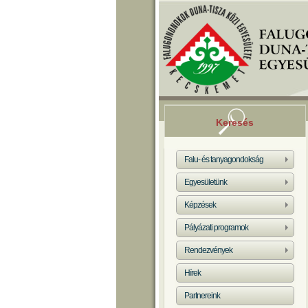
Keresés
Falu- és tanyagondokság
Egyesületünk
Képzések
Pályázati programok
Rendezvények
Hírek
Partnereink