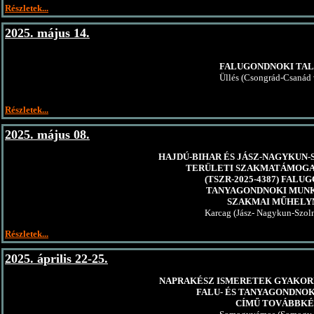
Részletek...
2025. május 14.
FALUGONDNOKI TA
Üllés (Csongrád-Csanád
Részletek...
2025. május 08.
HAJDÚ-BIHAR ÉS JÁSZ-NAGYKUN
TERÜLETI SZAKMATÁMOGA
(TSZR-2025-4387) FALU
TANYAGONDNOKI MUN
SZAKMAI MŰHEL
Karcag (Jász- Nagykun-Szol
Részletek...
2025. április 22-25.
NAPRAKÉSZ ISMERETEK GYAKOR
FALU- ÉS TANYAGONDNO
CÍMŰ TOVÁBBKÉ