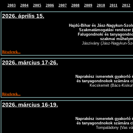
2003
2004
2005
2006
2007
2008
2009
2010
2011
2012
2026. április 15.
Hajdú-Bihar és Jász-Nagykun-Szoln
Szakmatámogatási rendszer 
Falugondnoki és tanyagondn
szakmai műhely
Jászivány (Jász-Nagykun-Sz
Részletek...
2026. március 17-26.
Naprakész ismeretek gyakorló és
és tanyagondnokok számára c
Kecskemét (Bács-Kisku
Részletek...
2026. március 16-19.
Naprakész ismeretek gyakorló és
és tanyagondnokok számára c
Tompaládony (Vas v