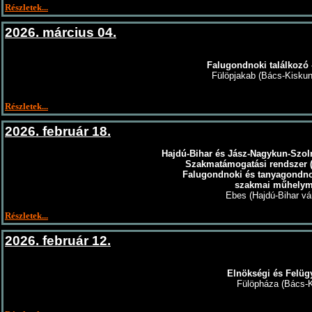
Részletek...
2026. március 04.
Falugondnoki találkozó 
Fülöpjakab (Bács-Kisku
Részletek...
2026. február 18.
Hajdú-Bihar és Jász-Nagykun-Szoln
Szakmatámogatási rendszer 
Falugondnoki és tanyagondn
szakmai műhely
Ebes (Hajdú-Bihar v
Részletek...
2026. február 12.
Elnökségi és Felügy
Fülöpháza (Bács-