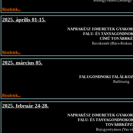
Somogyvámos (Somogy 
Részletek...
2025. április 01-15.
NAPRAKÉSZ ISMERETEK GYAKOR
FALU- ÉS TANYAGONDNO
CÍMŰ TOVÁBBKÉ
Kecskemét (Bács-Kiskun
Részletek...
2025. március 05.
FALUGONDNOKI TALÁLKOZ
Ballószög
Részletek...
2025. február 24-28.
NAPRAKÉSZ ISMERETEK GYAKOR
FALU- ÉS TANYAGONDNOKO
TOVÁBBKÉPZ
Bejcgyertyános (Vas v