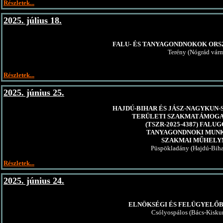
Részletek...
2025. július 18.
FALU- ÉS TANYAGONDNOKOK OR
Terény (Nógrád vár
Részletek...
2025. június 25.
HAJDÚ-BIHAR ÉS JÁSZ-NAGYKUN
TERÜLETI SZAKMATÁMOGA
(TSZR-2025-4387) FALU
TANYAGONDNOKI MUN
SZAKMAI MŰHEL
Püspökladány (Hajdú-Biha
Részletek...
2025. június 24.
ELNÖKSÉGI ÉS FELÜGYELŐB
Csólyospálos (Bács-Kisku