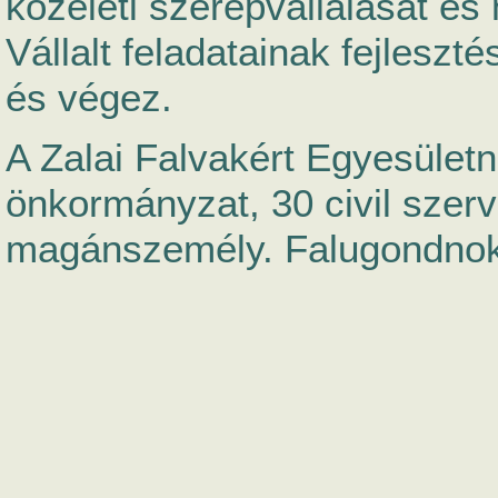
közéleti szerepvállalását és 
Vállalt feladatainak fejlesz
és végez.
A Zalai Falvakért Egyesületn
önkormányzat, 30 civil szer
magánszemély. Falugondnoki