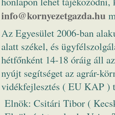
honlapon lehet tájékozódni, 
info@kornyezetgazda.hu
ma
Az Egyesület 2006-ban alaku
alatt székel, és ügyfélszolgá
hétfőnként 14-18 óráig áll a
nyújt segítséget az agrár-kö
vidékfejlesztés ( EU KAP )
Elnök: Csitári Tibor ( Kecs