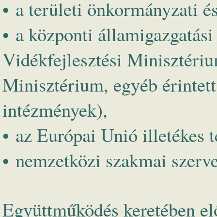
• a területi önkormányzati é
• a központi államigazgatás
Vidékfejlesztési Minisztéri
Minisztérium, egyéb érintett
intézmények),
• az Európai Unió illetékes te
• nemzetközi szakmai szerve
Együttműködés keretében elős