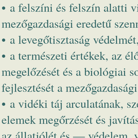
• a felszíni és felszín alatt
mezőgazdasági eredetű szen
• a levegőtisztaság védelmét
• a természeti értékek, az é
megelőzését és a biológiai s
fejlesztését a mezőgazdasági
• a vidéki táj arculatának, s
elemek megőrzését és javítás
az állatjólét és — védelem, 