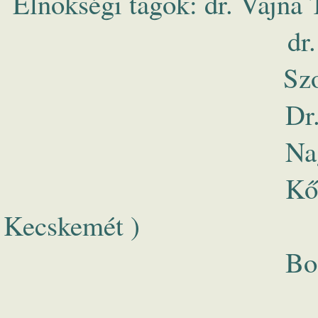
Elnökségi tagok: dr. Vajna 
dr. Fésüs Istvá
Szomor Dezső
Dr.Szilvácsku Z
Nagy György J
Kőváriné dr. B
Kecskemét )
Bodnár Mihály 