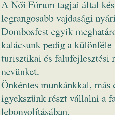
A Női Fórum tagjai által kész
legrangosabb vajdasági nyári
Dombosfest egyik meghatáro
kalácsunk pedig a különféle 
turisztikai és falufejlesztés
nevünket.
Önkéntes munkánkkal, más c
igyekszünk részt vállalni a 
lebonyolításában.