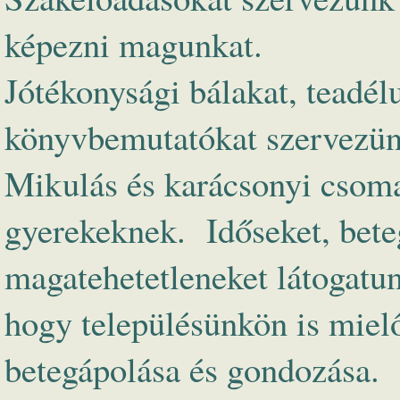
képezni magunkat.
Jótékonysági bálakat, teadélu
könyvbemutatókat szervezünk
Mikulás és karácsonyi csoma
gyerekeknek. Időseket, bete
magatehetetleneket látogatu
hogy településünkön is miel
betegápolása és gondozása.