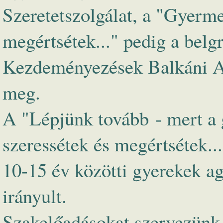
Szeretetszolgálat, a "Gyerm
megértsétek..." pedig a bel
Kezdeményezések Balkáni Al
meg.
A "Lépjünk tovább - mert a
szeressétek és megértsétek..
10-15 év közötti gyerekek a
irányult.
Szakelőadásokat szervezünk 