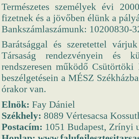
Természetes személyek évi 2000
fizetnek és a jövőben élünk a pályá
Bankszámlaszámunk: 10200830-3
Barátsággal és szeretettel várju
Társaság rendezvényein és kü
rendszeresen működő Csütörtöki I
beszélgetésein a MÉSZ Székházba
órakor van.
Elnök:
Fay Dániel
Székhely:
8089 Vértesacsa Kossuth
Postacím:
1051 Budapest, Zrínyi u
Honlap:
www.falufejlesztesitarsa