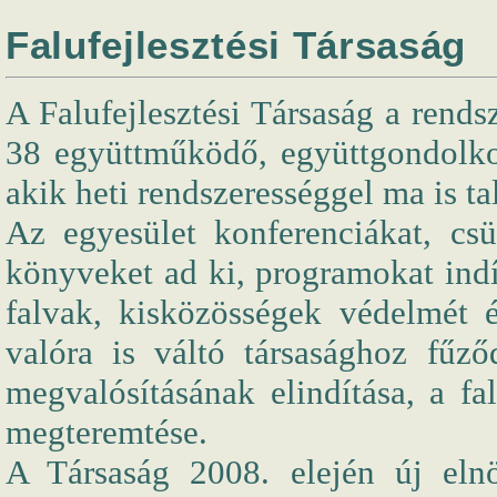
Falufejlesztési Társaság
A Falufejlesztési Társaság a rends
38 együttműködő, együttgondolko
akik heti rendszerességgel ma is t
Az egyesület konferenciákat, csü
könyveket ad ki, programokat indít
falvak, kisközösségek védelmét é
valóra is váltó társasághoz fűz
megvalósításának elindítása, a f
megteremtése.
A Társaság 2008. elején új eln