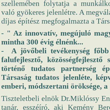
szellemében folytatja a munkálk
való gyökeres jelenlétre. A megvál
díjas építész megfogalmazta a Társ
- " Az innovatív, megújuló mag
mintha 300 évig élnénk...
- A jövőbeli tevékenység főbb 
falufejlesztő, közösségfejleszt
történő tudatos partnerség épí
Társaság tudatos jelenléte, kép
emberi, módszertani öröksége, a
Tiszteletbeli elnök Dr.Miklóssy En
tanár, esszéíró, aki Kemény Berc