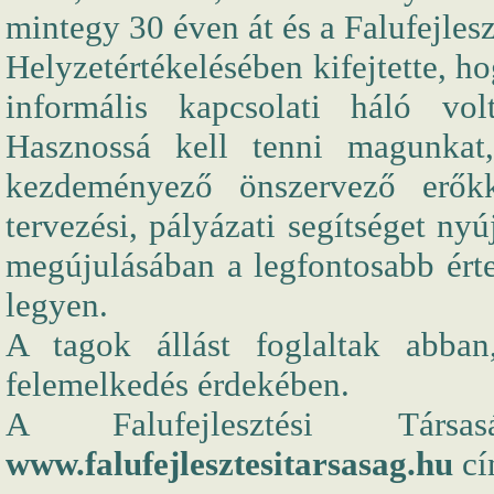
mintegy 30 éven át és a Falufejlesz
Helyzetértékelésében kifejtette, h
informális kapcsolati háló vo
Hasznossá kell tenni magunkat
kezdeményező önszervező erőkk
tervezési, pályázati segítséget n
megújulásában a legfontosabb érte
legyen.
A tagok állást foglaltak abba
felemelkedés érdekében.
A Falufejlesztési Társ
www.falufejlesztesitarsasag.hu
cí