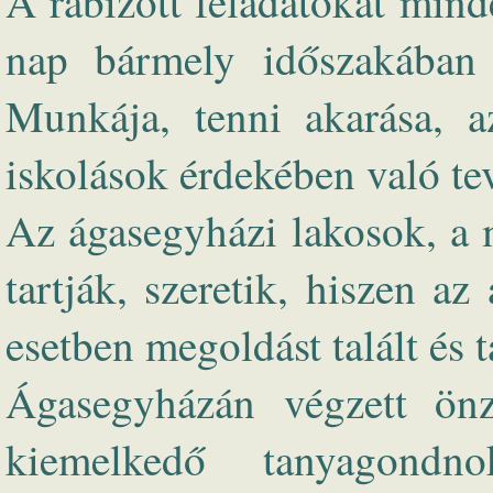
A rábízott feladatokat min
nap bármely időszakában 
Munkája, tenni akarása, a
iskolások érdekében való te
Az ágasegyházi lakosok, a 
tartják, szeretik, hiszen a
esetben megoldást talált és t
Ágasegyházán végzett önz
kiemelkedő tanyagondnok