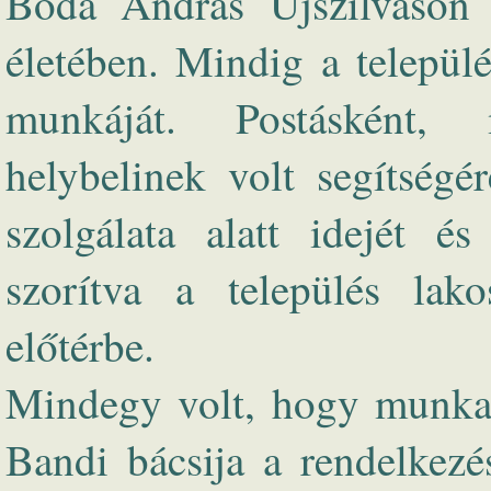
Boda András Újszilváson d
életében. Mindig a települ
munkáját. Postásként,
helybelinek volt segítségé
szolgálata alatt idejét é
szorítva a település lako
előtérbe.
Mindegy volt, hogy munkai
Bandi bácsija a rendelkezés