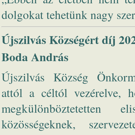
dolgokat tehetünk nagy szere
Újszilvás Községért díj 20
Boda András
Újszilvás Község Önkormá
attól a céltól vezérelve,
megkülönböztetetten e
közösségeknek, szerveze