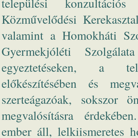
települési konzultáci
Közművelődési Kerekaszta
valamint a Homokháti Szo
Gyermekjóléti Szolgálat
egyeztetéseken, a tel
előkészítésében és megva
szerteágazóak, sokszor ö
megvalósításra érdekébe
ember áll, lelkiismeretes h