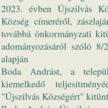
2023. évben Újszilvás Kö
Község címeréről, zászlajár
továbbá önkormányzati kitü
adományozásáról szóló 8/2
alapján
Boda Andrást, a települ
kiemelkedő teljesítmén
"Újszilvás Községért" kitünt