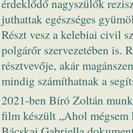
érdeklődő nagyszülők rezisz
juthattak egészséges gyümö
Részt vesz a kelebiai civil 
polgárőr szervezetében is. 
résztvevője, akár magánszem
mindig számíthatnak a segít
2021-ben Bíró Zoltán munká
film készült „Ahol mégsem k
Bácskai Gabriella dokument