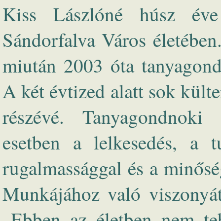
Kiss Lászlóné húsz éve 
Sándorfalva Város életében
miután 2003 óta tanyagond
A két évtized alatt sok külte
részévé. Tanyagondnoki f
esetben a lelkesedés, a t
rugalmassággal és a minőség
Munkájához való viszonyát 
„Ebben az életben nem te