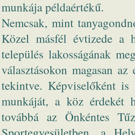
munkája példaértékű.
Nemcsak, mint tanyagondnok
Közel másfél évtizede a he
település lakosságának meg
választásokon magasan az é
tekintve. Képviselőként is
munkáját, a köz érdekét he
továbbá az Önkéntes Tűz
Sportegyesületben, a Hely