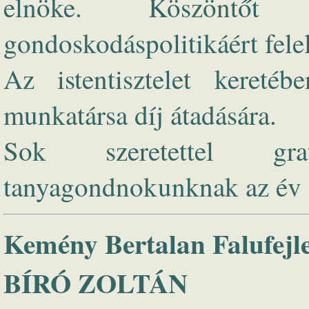
elnöke. Köszöntőt
gondoskodáspolitikáért felel
Az istentisztelet kereté
munkatársa díj átadására.
Sok szeretettel gra
tanyagondnokunknak az év d
Kemény Bertalan Falufejle
BÍRÓ ZOLTÁN