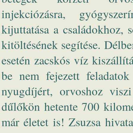
injekciózásra, gyógyszerí
kijuttatása a családokhoz, 
kitöltésének segítése. Délbe
esetén zacskós víz kiszállít
be nem fejezett feladatok
nyugdíjért, orvoshoz visz
dűlőkön hetente 700 kilomét
már életet is! Zsuzsa hiva