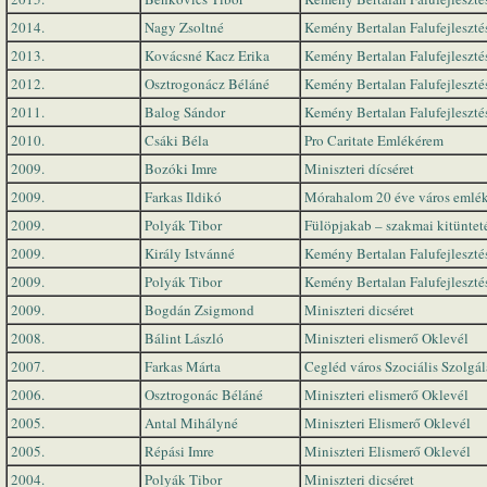
2014.
Nagy Zsoltné
Kemény Bertalan Falufejlesztés
2013.
Kovácsné Kacz Erika
Kemény Bertalan Falufejlesztés
2012.
Osztrogonácz Béláné
Kemény Bertalan Falufejlesztés
2011.
Balog Sándor
Kemény Bertalan Falufejlesztés
2010.
Csáki Béla
Pro Caritate Emlékérem
2009.
Bozóki Imre
Miniszteri dícséret
2009.
Farkas Ildikó
Mórahalom 20 éve város emlék
2009.
Polyák Tibor
Fülöpjakab – szakmai kitüntet
2009.
Király Istvánné
Kemény Bertalan Falufejlesztés
2009.
Polyák Tibor
Kemény Bertalan Falufejlesztés
2009.
Bogdán Zsigmond
Miniszteri dicséret
2008.
Bálint László
Miniszteri elismerő Oklevél
2007.
Farkas Márta
Cegléd város Szociális Szolgál
2006.
Osztrogonác Béláné
Miniszteri elismerő Oklevél
2005.
Antal Mihályné
Miniszteri Elismerő Oklevél
2005.
Répási Imre
Miniszteri Elismerő Oklevél
2004.
Polyák Tibor
Miniszteri dicséret