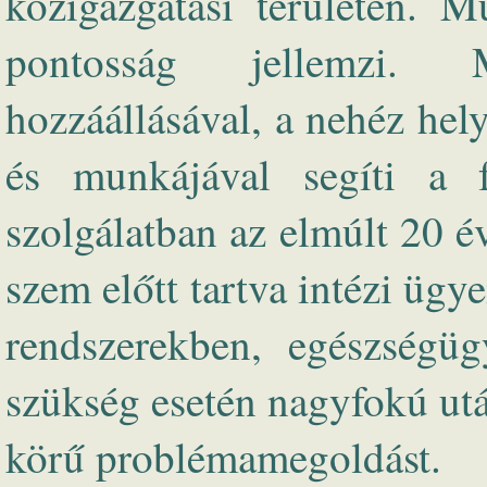
közigazgatási területén. M
pontosság jellemzi. 
hozzáállásával, a nehéz hel
és munkájával segíti a 
szolgálatban az elmúlt 20 é
szem előtt tartva intézi ügy
rendszerekben, egészségüg
szükség esetén nagyfokú után
körű problémamegoldást.