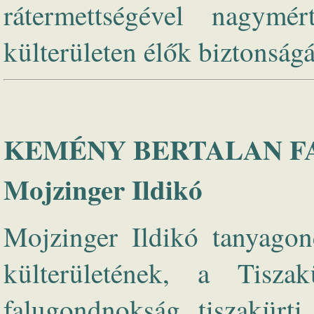
rátermettségével nagymé
külterületen élők biztonság
KEMÉNY BERTALAN FA
Mojzinger Ildikó
Mojzinger Ildikó tanyagon
külterületének, a Tiszak
falugondnokság tiszakürti