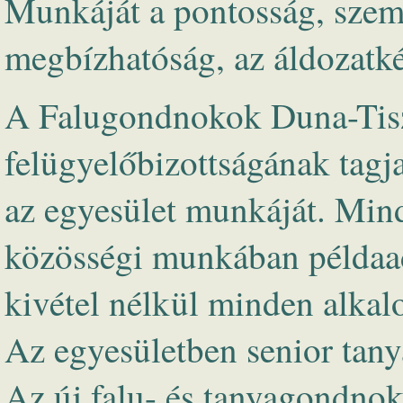
Munkáját a pontosság, szemé
megbízhatóság, az áldozatké
A Falugondnokok Duna-Tisz
felügyelőbizottságának tagja
az egyesület munkáját. Mind
közösségi munkában példaadó
kivétel nélkül minden alkal
Az egyesületben senior tan
Az új falu- és tanyagondnok