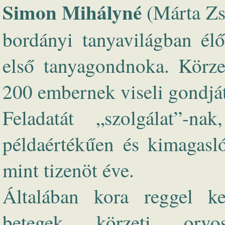
Simon Mihályné
(Márta Zs
bordányi tanyavilágban élő
első tanyagondnoka. Körze
200 embernek viseli gondját
Feladatát „szolgálat”-na
példaértékűen és kimagasl
mint tizenöt éve.
Általában kora reggel kez
betegek körzeti orvosh