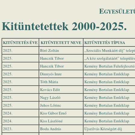
E
GYESÜLE
Kitüntetettek 2000-2025.
KITÜNTETÉS ÉVE
KITÜNTETETT NEVE
KITÜNTETÉS TÍPUSA
2025.
Bíró Zoltán
„Szociális Munkáért díj” telep
2025.
Hanczik Tibor
„A köz szolgálatáért” település
2025.
Hanczik Tibor
Kemény Bertalan Falufejlesztés
2025.
Dinnyés Imre
Kemény Bertalan Emléklap
2025.
Tóth Mária
Kemény Bertalan Emléklap
2025.
Kovács Edit
Kemény Bertalan Emléklap
2025.
Nagy László
Kemény Bertalan Emléklap
2025.
Juhos Lőrinc
Kemény Bertalan Emléklap
2024.
Kiss Gábor Ernő
Kemény Bertalan Emléklap
2024.
Kiss Lászlóné
Kemény Bertalan Emléklap
2023.
Boda András
Újszilvás Községért díj