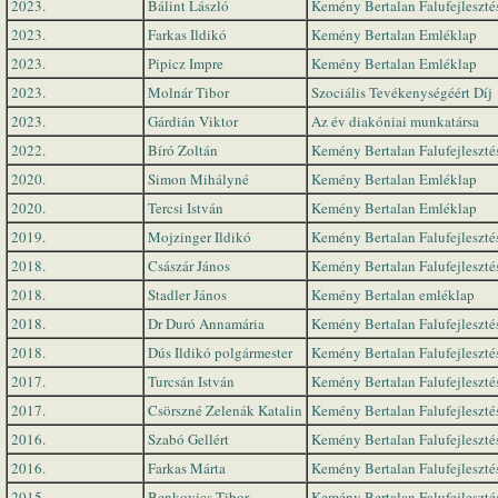
2023.
Bálint László
Kemény Bertalan Falufejlesztés
2023.
Farkas Ildikó
Kemény Bertalan Emléklap
2023.
Pipicz Impre
Kemény Bertalan Emléklap
2023.
Molnár Tibor
Szociális Tevékenységéért Díj
2023.
Gárdián Viktor
Az év diakóniai munkatársa
2022.
Bíró Zoltán
Kemény Bertalan Falufejlesztés
2020.
Simon Mihályné
Kemény Bertalan Emléklap
2020.
Tercsi István
Kemény Bertalan Emléklap
2019.
Mojzinger Ildikó
Kemény Bertalan Falufejlesztés
2018.
Császár János
Kemény Bertalan Falufejlesztés
2018.
Stadler János
Kemény Bertalan emléklap
2018.
Dr Duró Annamária
Kemény Bertalan Falufejlesztés
2018.
Dús Ildikó polgármester
Kemény Bertalan Falufejlesztés
2017.
Turcsán István
Kemény Bertalan Falufejlesztés
2017.
Csörszné Zelenák Katalin
Kemény Bertalan Falufejlesztés
2016.
Szabó Gellért
Kemény Bertalan Falufejlesztés
2016.
Farkas Márta
Kemény Bertalan Falufejlesztés
2015.
Benkovics Tibor
Kemény Bertalan Falufejlesztés