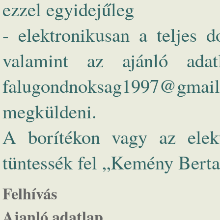
ezzel egyidejűleg
- elektronikusan a teljes
valamint az ajánló ad
falugondnoksag1997@gm
megküldeni.
A borítékon vagy az elekt
tüntessék fel „Kemény Bertal
Felhívás
Ajanló adatlap