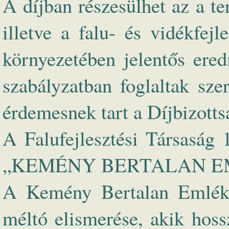
A díjban részesülhet az a t
illetve a falu- és vidékfej
környezetében jelentős ere
szabályzatban foglaltak szer
érdemesnek tart a Díjbizotts
A Falufejlesztési Társaság 
„KEMÉNY BERTALAN EMLÉK
A Kemény Bertalan Emlékla
méltó elismerése, akik hoss