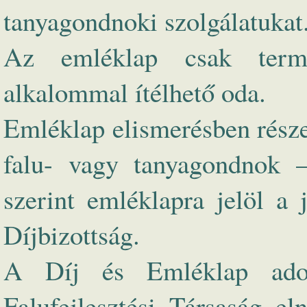
tanyagondnoki szolgálatukat
Az emléklap csak termé
alkalommal ítélhető oda.
Emléklap elismerésben része
falu- vagy tanyagondnok –,
szerint emléklapra jelöl a 
Díjbizottság.
A Díj és Emléklap adom
Falufejlesztési Társaság e