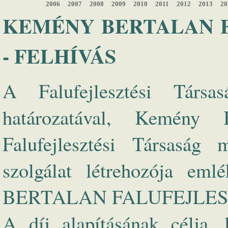
2006
2007
2008
2009
2010
2011
2012
2013
20
KEMÉNY BERTALAN FA
- FELHÍVÁS
A Falufejlesztési Társa
határozatával, Kemény B
Falufejlesztési Társaság 
szolgálat létrehozója e
BERTALAN FALUFEJLESZTÉS
A díj alapításának célja, 