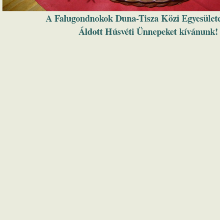
A Falugondnokok Duna-Tisza Közi Egyesület
Áldott Húsvéti Ünnepeket kívánunk