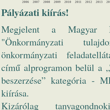
2006
2007
2008
2009
2010
2011
2012
2013
20
Pályázati kiírás!
Megjelent a Magyar F
"Önkormányzati tulajd
önkormányzati feladatellá
című alprogramon belül a „
beszerzése” kategória - 
kiírása.
Kizárólag tanyagondno